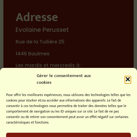
Adresse
Evolaine Perusset
Rue de la Tuilière 25
1446 Baulmes
Les mardis et mercredis à :
Gérer le consentement aux
Rive Bleue – Ruelle Vautier 10
cookies
1400 Yverdon-les-Bains
Pour offrir les meilleures expériences, nous utilisons des technologies telles que les
cookies pour stocker et/ou accéder aux informations des appareils. Le fait de
Contact
consentir à ces technologies nous permettra de traiter des données telles que le
comportement de navigation ou les ID uniques sur ce site. Le fait de ne pas
079/547.73.89
consentir ou de retirer son consentement peut avoir un effet négatif sur certaines
caractéristiques et fonctions.
info@mandalavie.ch